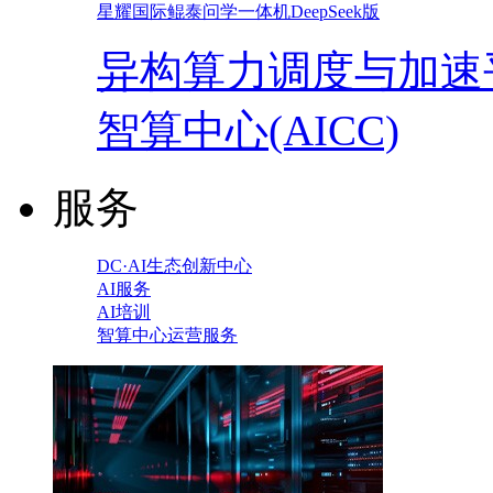
星耀国际鲲泰问学一体机DeepSeek版
异构算力调度与加速
智算中心(AICC)
服务
DC·AI生态创新中心
AI服务
AI培训
智算中心运营服务